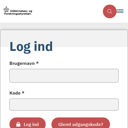
Log ind
Brugernavn *
Kode *
Log ind
Glemt adgangskode?