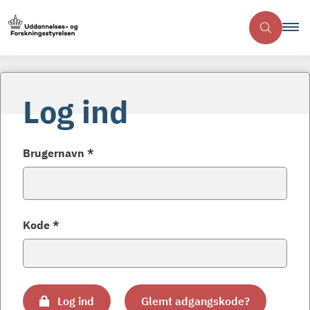
Log ind
Brugernavn *
Kode *
Log ind
Glemt adgangskode?