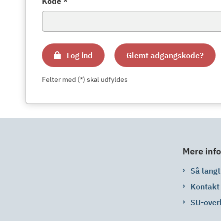
Kode *
Log ind
Glemt adgangskode?
Felter med (*) skal udfyldes
Mere info
Så langt 
Kontakt
SU-over