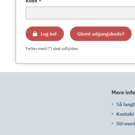
Kode *
Log ind
Glemt adgangskode?
Felter med (*) skal udfyldes
Mere info
Så langt 
Kontakt
SU-over