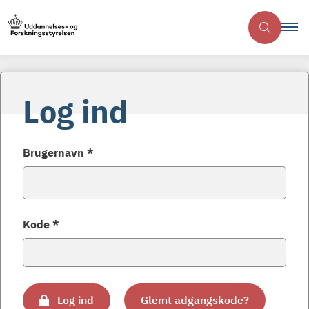
Log ind
Brugernavn *
Kode *
Log ind
Glemt adgangskode?