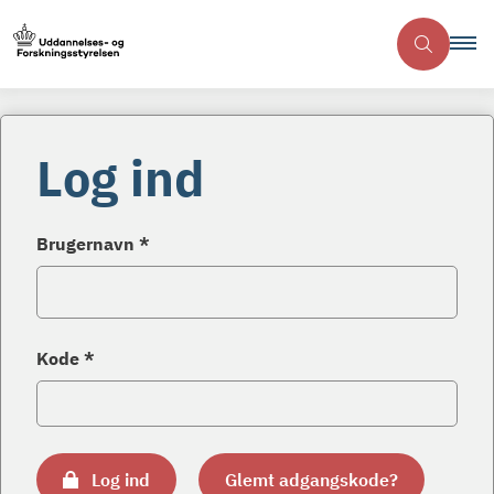
Log ind
Brugernavn *
Kode *
Log ind
Glemt adgangskode?