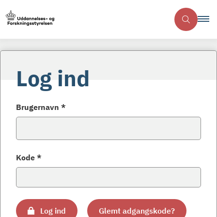
Log ind
Brugernavn *
Kode *
Log ind
Glemt adgangskode?