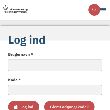
Log ind
Brugernavn *
Kode *
Log ind
Glemt adgangskode?