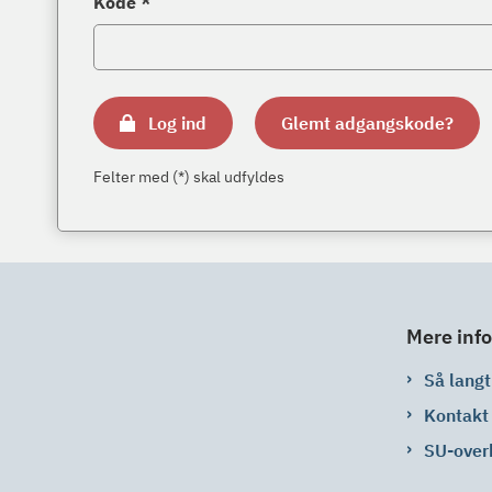
Kode *
Log ind
Glemt adgangskode?
Felter med (*) skal udfyldes
Mere info
Så langt 
Kontakt
SU-over