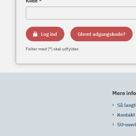
Kode *
Log ind
Glemt adgangskode?
Felter med (*) skal udfyldes
Mere info
Så langt 
Kontakt
SU-over