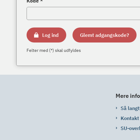
Kode *
Log ind
Glemt adgangskode?
Felter med (*) skal udfyldes
Mere info
Så langt 
Kontakt
SU-over