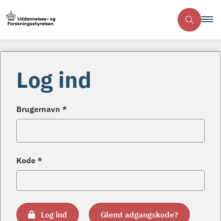
Log ind
Brugernavn *
Kode *
Log ind
Glemt adgangskode?