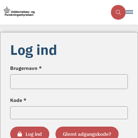
Log ind
Brugernavn *
Kode *
Log ind
Glemt adgangskode?