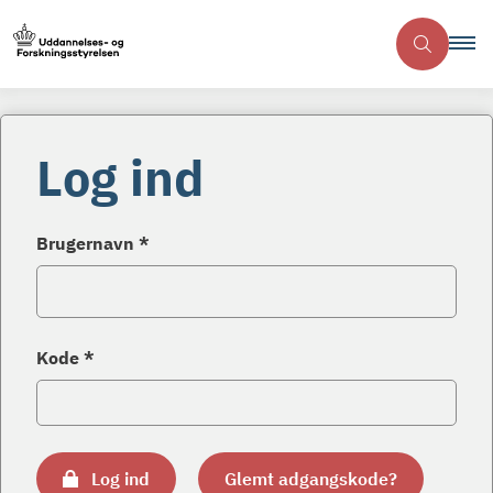
Log ind
Brugernavn *
Kode *
Log ind
Glemt adgangskode?