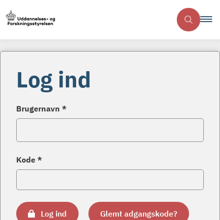
Log ind
Brugernavn *
Kode *
Log ind
Glemt adgangskode?