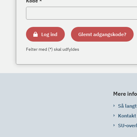
Kode *
Log ind
Glemt adgangskode?
Felter med (*) skal udfyldes
Mere info
Så langt 
Kontakt
SU-over