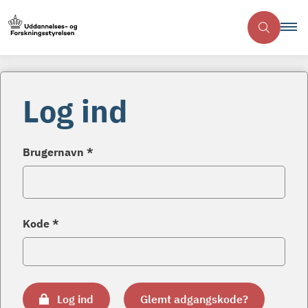
Log ind
Brugernavn *
Kode *
Log ind
Glemt adgangskode?