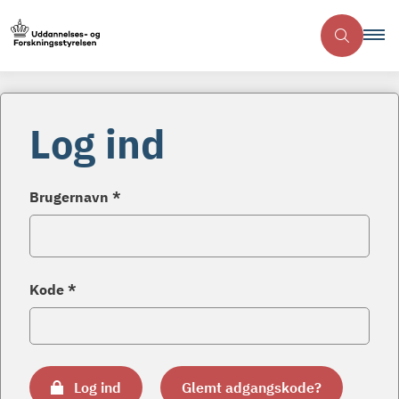
Log ind
Brugernavn *
Kode *
Log ind
Glemt adgangskode?