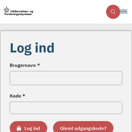
Log ind
Brugernavn *
Kode *
Log ind
Glemt adgangskode?