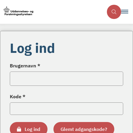
Log ind
Brugernavn *
Kode *
Log ind
Glemt adgangskode?