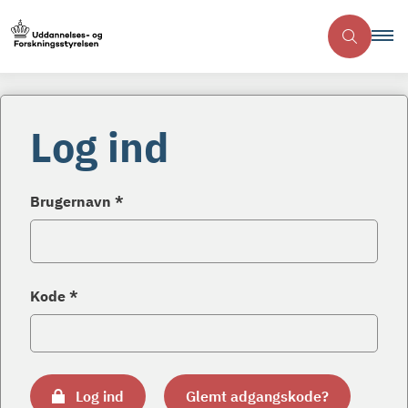
Log ind
Brugernavn *
Kode *
Log ind
Glemt adgangskode?