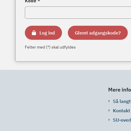
Kode *
Log ind
Glemt adgangskode?
Felter med (*) skal udfyldes
Mere info
Så langt 
Kontakt
SU-over