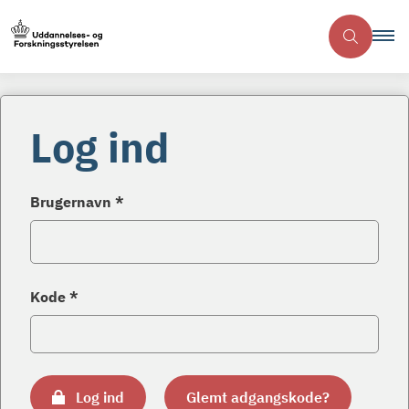
Log ind
Brugernavn *
Kode *
Log ind
Glemt adgangskode?