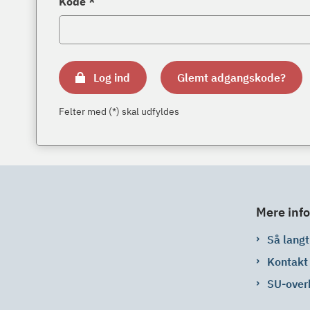
Kode *
Log ind
Glemt adgangskode?
Felter med (*) skal udfyldes
Mere info
Så langt 
Kontakt
SU-over