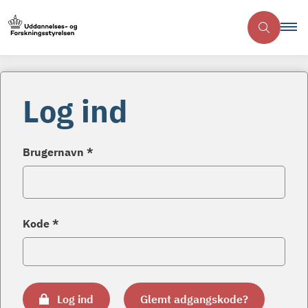
Log ind
Brugernavn *
Kode *
Log ind
Glemt adgangskode?