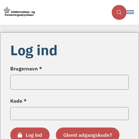
Log ind
Brugernavn *
Kode *
Log ind
Glemt adgangskode?