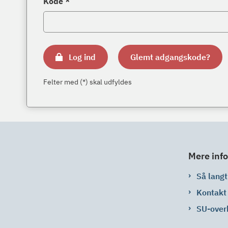
Kode *
Log ind
Glemt adgangskode?
Felter med (*) skal udfyldes
Mere info
Så langt 
Kontakt
SU-over