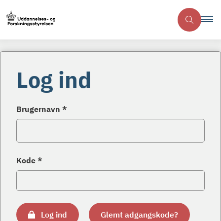
Log ind
Brugernavn *
Kode *
Log ind
Glemt adgangskode?