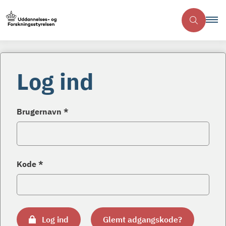
Log ind
Brugernavn *
Kode *
Log ind
Glemt adgangskode?