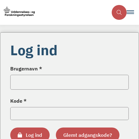
Log ind
Brugernavn *
Kode *
Log ind
Glemt adgangskode?