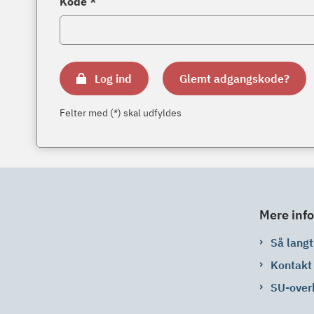
Kode *
Log ind
Glemt adgangskode?
Felter med (*) skal udfyldes
Mere info
Så langt 
Kontakt
SU-over