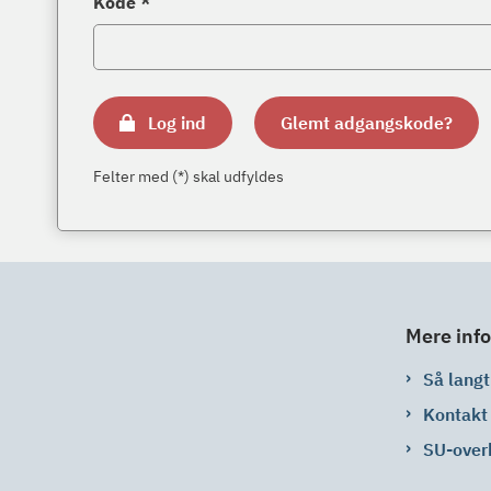
Kode *
Log ind
Glemt adgangskode?
Felter med (*) skal udfyldes
Mere info
Så langt 
Kontakt
SU-over