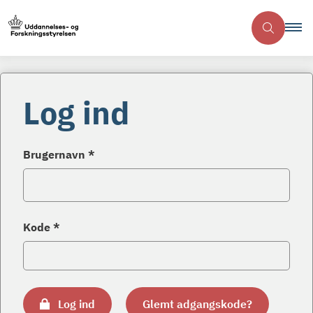
Log ind
Brugernavn *
Kode *
Log ind
Glemt adgangskode?