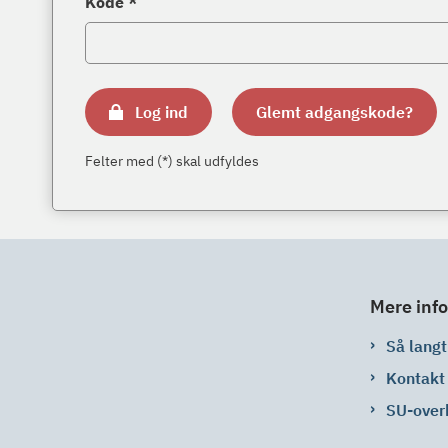
Kode *
Log ind
Glemt adgangskode?
Felter med (*) skal udfyldes
Mere info
Så langt 
Kontakt
SU-over