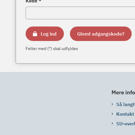
Kode *
Log ind
Glemt adgangskode?
Felter med (*) skal udfyldes
Mere info
Så langt 
Kontakt
SU-over