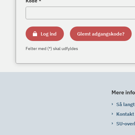
Kode *
Log ind
Glemt adgangskode?
Felter med (*) skal udfyldes
Mere info
Så langt 
Kontakt
SU-over