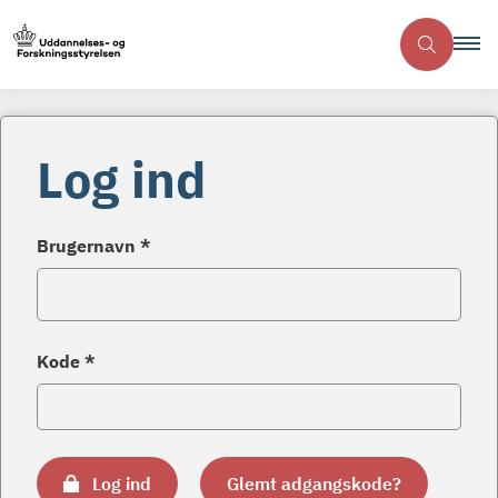
Log ind
Brugernavn *
Kode *
Log ind
Glemt adgangskode?