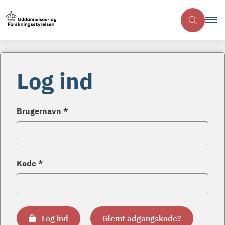
Log ind
Brugernavn *
Kode *
Log ind
Glemt adgangskode?