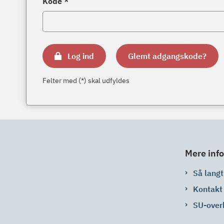
Kode *
Log ind
Glemt adgangskode?
Felter med (*) skal udfyldes
Mere info
Så langt 
Kontakt
SU-over