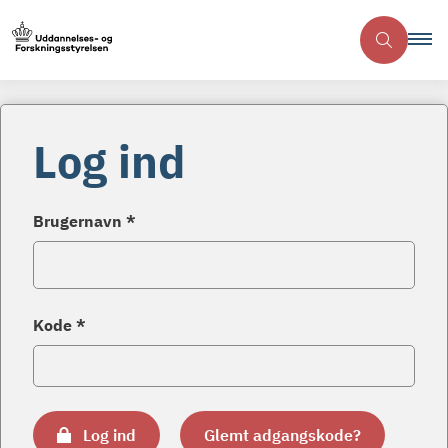
Log ind
Brugernavn *
Kode *
Log ind
Glemt adgangskode?