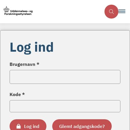
Log ind
Brugernavn *
Kode *
Log ind
Glemt adgangskode?