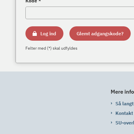
Kode *
Log ind
Glemt adgangskode?
Felter med (*) skal udfyldes
Mere info
Så langt 
Kontakt
SU-over