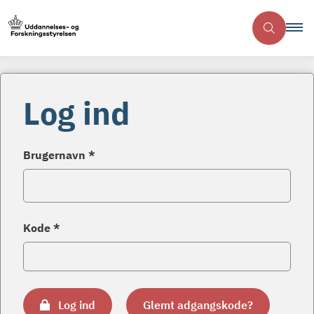
Log ind
Brugernavn *
Kode *
Log ind
Glemt adgangskode?