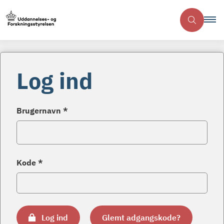
Log ind
Brugernavn *
Kode *
Log ind
Glemt adgangskode?