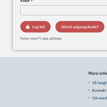
Kode *
Log ind
Glemt adgangskode?
Felter med (*) skal udfyldes
Mere info
Så langt 
Kontakt
SU-over