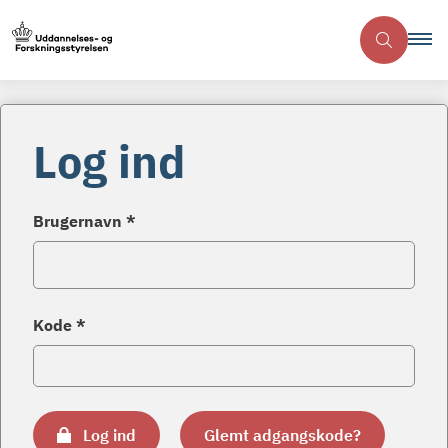
Log ind
Brugernavn *
Kode *
Log ind
Glemt adgangskode?