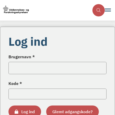
Log ind
Brugernavn *
Kode *
Log ind
Glemt adgangskode?