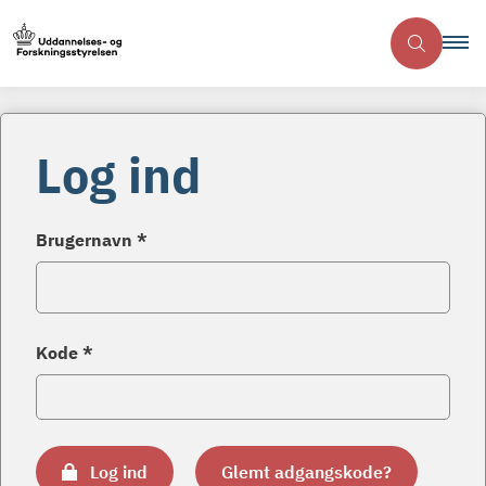
Log ind
Brugernavn *
Kode *
Log ind
Glemt adgangskode?