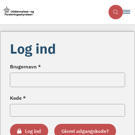
Log ind
Brugernavn *
Kode *
Log ind
Glemt adgangskode?