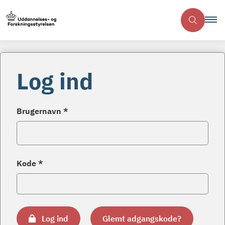
Log ind
Brugernavn *
Kode *
Log ind
Glemt adgangskode?